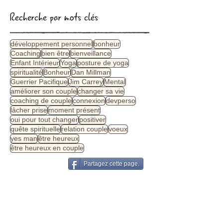
Recherche par mots clés
développement personnel
bonheur
Coaching
bien être
bienveillance
Enfant Intérieur
Yoga
posture de yoga
spiritualité
Bonheur
Dan Millman
Guerrier Pacifique
Jim Carrey
Mental
améliorer son couple
changer sa vie
coaching de couple
connexion
devperso
lâcher prise
moment présent
oui pour tout changer
positiver
quête spirituelle
relation couple
voeux
yes man
être heureux
être heureux en couple
Partagez cette page.