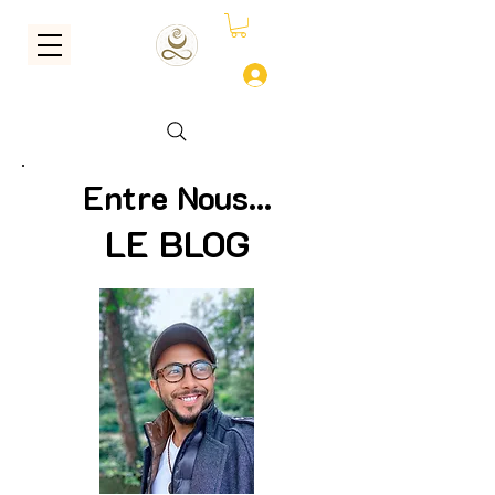
Se connecter
Entre Nous...
LE BLOG