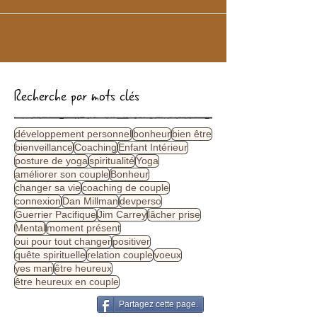
Recherche par mots clés
développement personnel
bonheur
bien être
bienveillance
Coaching
Enfant Intérieur
posture de yoga
spiritualité
Yoga
améliorer son couple
Bonheur
changer sa vie
coaching de couple
connexion
Dan Millman
devperso
Guerrier Pacifique
Jim Carrey
lâcher prise
Mental
moment présent
oui pour tout changer
positiver
quête spirituelle
relation couple
voeux
yes man
être heureux
être heureux en couple