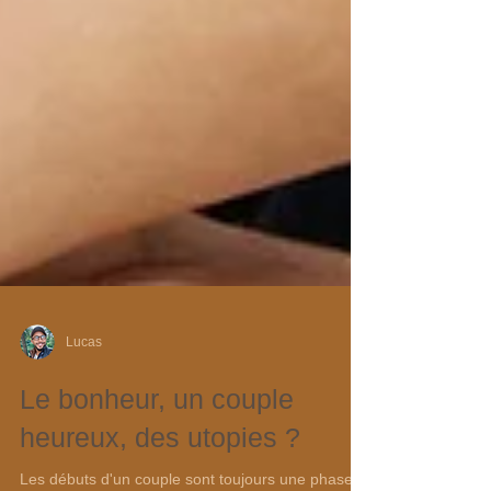
Lucas
Le bonheur, un couple
heureux, des utopies ?