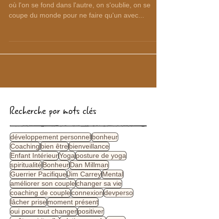
Les débuts d'un couple sont toujours une phase
où l'on se fond dans l'autre, on s'oublie, on se
coupe du monde pour ne faire qu'un avec...
Recherche par mots clés
développement personnel
bonheur
Coaching
bien être
bienveillance
Enfant Intérieur
Yoga
posture de yoga
spiritualité
Bonheur
Dan Millman
Guerrier Pacifique
Jim Carrey
Mental
améliorer son couple
changer sa vie
coaching de couple
connexion
devperso