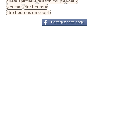
lâcher prise
moment présent
oui pour tout changer
positiver
quête spirituelle
relation couple
voeux
yes man
être heureux
être heureux en couple
Partagez cette page.