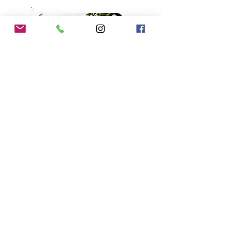
Ho'oponopono
4 phrases pour être libre
20.01.2021
16 min.
Ecouter