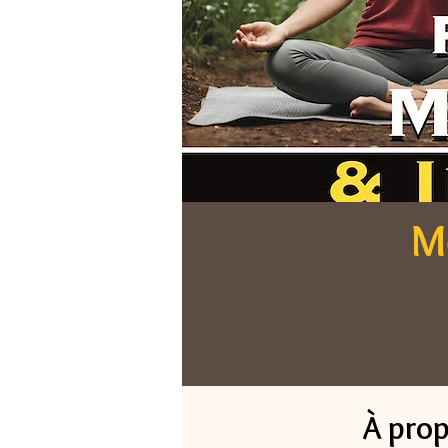
M
À pro