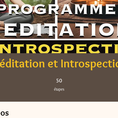
éditation et Introspecti
50 étapes
50
étapes
pos