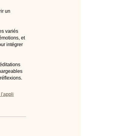
ir un
es variés
émotions, et
ur intégrer
éditations
chargeables
réflexions.
 l'appli